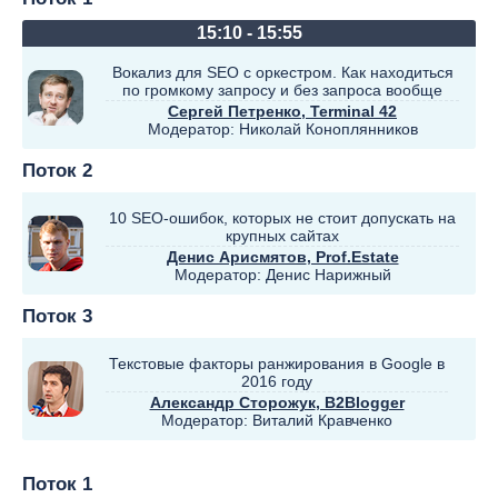
15:10 - 15:55
Вокализ для SEO с оркестром. Как находиться
по громкому запросу и без запроса вообще
Сергей Петренко
, Terminal 42
Модератор:
Николай Коноплянников
Поток 2
10 SEO-ошибок, которых не стоит допускать на
крупных сайтах
Денис Арисмятов
, Prof.Estate
Модератор:
Денис Нарижный
Поток 3
Текстовые факторы ранжирования в Google в
2016 году
Александр Сторожук
, B2Blogger
Модератор:
Виталий Кравченко
Поток 1