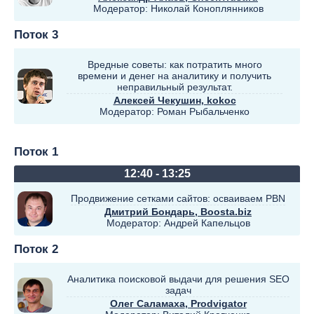
Модератор:
Николай Коноплянников
Поток 3
Вредные советы: как потратить много
времени и денег на аналитику и получить
неправильный результат.
Алексей Чекушин
, kokoc
Модератор:
Роман Рыбальченко
Поток 1
12:40 - 13:25
Продвижение сетками сайтов: осваиваем PBN
Дмитрий Бондарь
, Boosta.biz
Модератор:
Андрей Капельцов
Поток 2
Аналитика поисковой выдачи для решения SEO
задач
Олег Саламаха
, Prodvigator